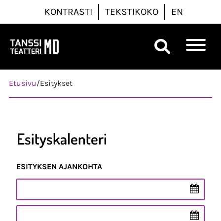
KONTRASTI
TEKSTIKOKO
EN
Päävalikko
Etusivu
/
Esitykset
Esityskalenteri
ESITYKSEN AJANKOHTA
Esityksen ajankohta
Esityksen ajankohta