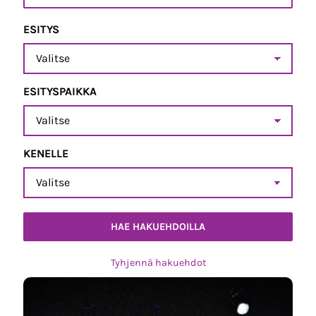
ESITYS
Esitys
ESITYSPAIKKA
Esityspaikka
KENELLE
Kenelle
Tyhjennä hakuehdot