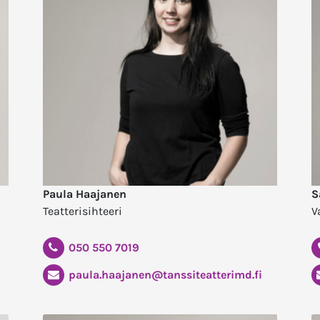
Paula Haajanen
S
Teatterisihteeri
V
050 550 7019
paula.haajanen@tanssiteatterimd.fi