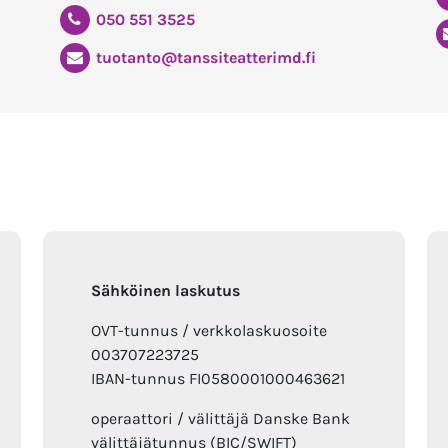
050 551 3525
tuotanto@tanssiteatterimd.fi
Sähköinen laskutus
OVT-tunnus / verkkolaskuosoite
003707223725
IBAN-tunnus FI0580001000463621
operaattori / välittäjä Danske Bank
välittäjätunnus (BIC/SWIFT)