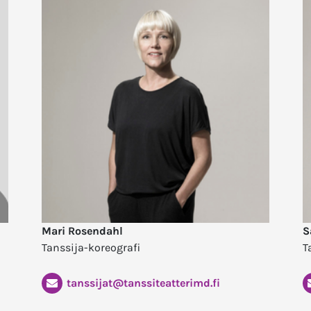
Mari Rosendahl
S
Tanssija-koreografi
T
tanssijat@tanssiteatterimd.fi