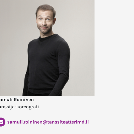
amuli Roininen
anssija-koreografi
samuli.roininen@tanssiteatterimd.fi