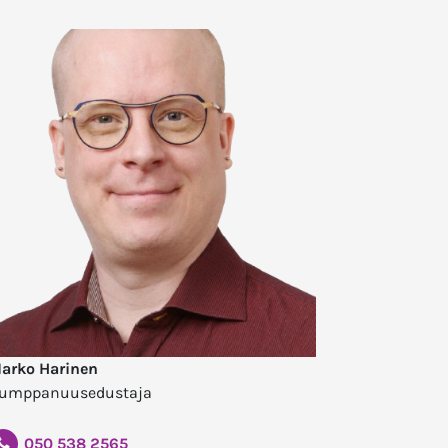
arko Harinen
umppanuusedustaja
050 538 2565