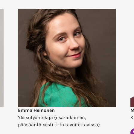
Emma Heinonen
M
Yleisötyöntekijä (osa-aikainen,
K
pääsääntöisesti ti-to tavoitettavissa)