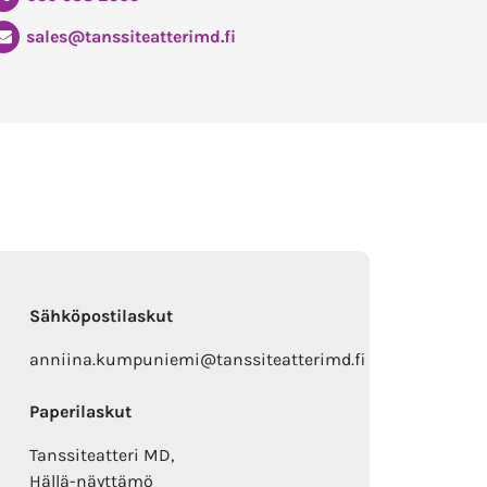
sales@tanssiteatterimd.fi
Sähköpostilaskut
anniina.kumpuniemi@tanssiteatterimd.fi
Paperilaskut
Tanssiteatteri MD,
Hällä-näyttämö