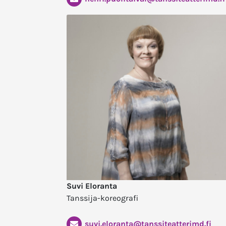
Suvi Eloranta
Tanssija-koreografi
suvi.eloranta@tanssiteatterimd.fi