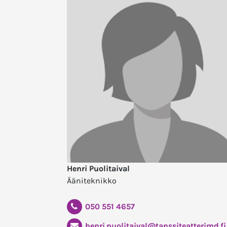
Henri Puolitaival
Ääniteknikko
050 551 4657
henri.puolitaival@tanssiteatterimd.fi