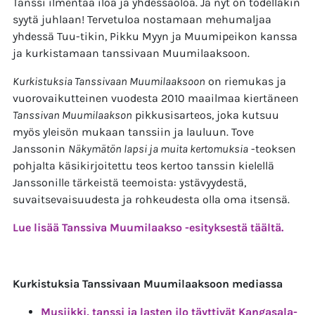
Tanssi ilmentää iloa ja yhdessäoloa. Ja nyt on todellakin
syytä juhlaan! Tervetuloa nostamaan mehumaljaa
yhdessä Tuu-tikin, Pikku Myyn ja Muumipeikon kanssa
ja kurkistamaan tanssivaan Muumilaaksoon.
Kurkistuksia Tanssivaan Muumilaaksoon
on riemukas ja
vuorovaikutteinen vuodesta 2010 maailmaa kiertäneen
Tanssivan Muumilaakson
pikkusisarteos, joka kutsuu
myös yleisön mukaan tanssiin ja lauluun. Tove
Janssonin
Näkymätön lapsi ja muita kertomuksia
-teoksen
pohjalta käsikirjoitettu teos kertoo tanssin kielellä
Janssonille tärkeistä teemoista: ystävyydestä,
suvaitsevaisuudesta ja rohkeudesta olla oma itsensä.
Lue lisää Tanssiva Muumilaakso -esityksestä täältä.
Kurkistuksia Tanssivaan Muumilaaksoon mediassa
Musiikki, tanssi ja lasten ilo täyttivät Kangasala-