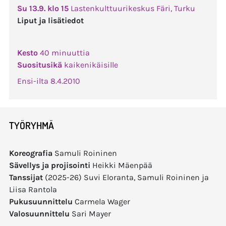
Su 13.9. klo 15
Lastenkulttuurikeskus Färi, Turku
Liput ja lisätiedot
Kesto
40 minuuttia
Suositusikä
kaikenikäisille
Ensi-ilta 8.4.2010
TYÖRYHMÄ
Koreografia
Samuli Roininen
Sävellys ja projisointi
Heikki Mäenpää
Tanssijat
(2025-26) Suvi Eloranta, Samuli Roininen ja
Liisa Rantola
Pukusuunnittelu
Carmela Wager
Valosuunnittelu
Sari Mayer