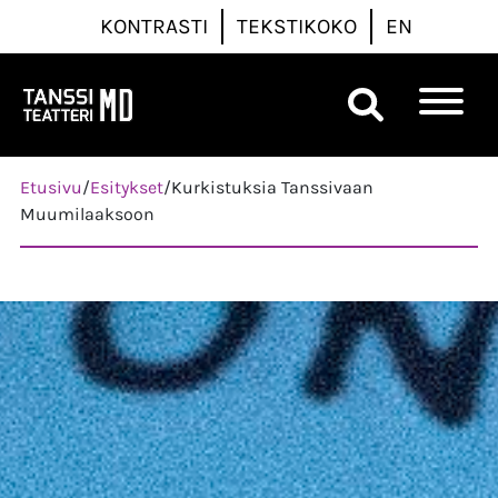
KONTRASTI
TEKSTIKOKO
EN
Päävalikko
Etusivu
/
Esitykset
/
Kurkistuksia Tanssivaan
Muumilaaksoon