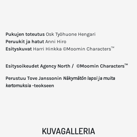
Pukujen toteutus
Osk Työhuone Hengari
Peruukit ja hatut
Anni Hiro
Esityskuvat
Harri Hinkka ©Moomin Characters™
Esitysoikeudet Agency North / ©Moomin Characters™
Perustuu Tove Janssonin
Näkymätön lapsi ja muita
kertomuksia
-teokseen
KUVAGALLERIA