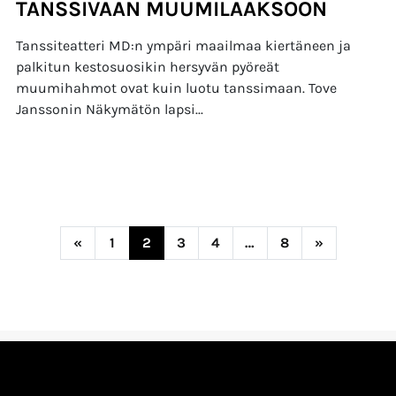
TANSSIVAAN MUUMILAAKSOON
Tanssiteatteri MD:n ympäri maailmaa kiertäneen ja
palkitun kestosuosikin hersyvän pyöreät
muumihahmot ovat kuin luotu tanssimaan. Tove
Janssonin Näkymätön lapsi...
Posts navigation
«
1
2
3
4
…
8
»