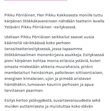
Pikku Pörriäinen, Ylen Pikku Kakkosesta monille tuttu
kärpänen ötökkäkavereineen nähdään teatterin lavalla
Ystäväni Pikku Pörriäinen –esityksessä.
Uteliaan Pikku Pörriäisen seikkailut saavat uusia
käänteitä värikkäässä koko perheen
tanssiteatteriesityksessä, jossa tapaamme
ötökkämaailman monenkirjavia asukkeja. Esityksessä
pieni kärpänen kohtaa monia erilaisia ystäviä, kuten
omasta mielestään ahkeria muurahaisia, pinkin
mambotaituri heinäsirkan, palloilevan sittisontiaisen,
energisen kimalaisen, ujon ja pimeää aristavan
hämähäkin, lumoavan kauniin perhosen ja apua
tarvitsevan paarman.
Esitys kertoo ystävyydestä, suvaitsevaisuudesta sekä
muiden auttamisesta ja muistuttaa koko elävän