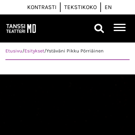
KONTRASTI
TEKSTIKOKO
EN
Päävalikko
Etusivu
/
Esitykset
/
Ystäväni Pikku Pörriäinen