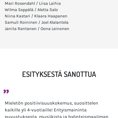
Mari Rosendahl / Liisa Laihia
Wilma Seppälä / Aletta Salo
Niina Kastari / Klaara Haapanen
Samuli Roininen / Joel Alalantela
Janita Rantanen / Oona Leinonen
ESITYKSESTÄ SANOTTUA
Mieletön positiivisuuskokemus, suosittelen
Ystäväni Pikku Pörriäinen on hurmaava esitys. Sen
kaikille yli 4-vuotiaille! Erityismaininta
satumaailmaa alkaa avautua katsojille jo heti
puvustuksesta, musiikista ja hyönteismaailman
saliin astuessa: Kuunnelkaa ääniä. Lintu livertää.