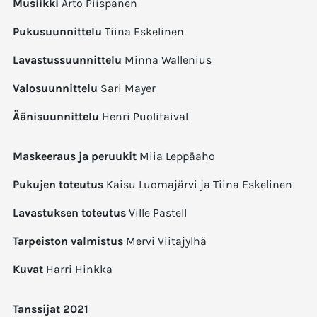
Musiikki
Arto Piispanen
Pukusuunnittelu
Tiina Eskelinen
Lavastussuunnittelu
Minna Wallenius
Valosuunnittelu
Sari Mayer
Äänisuunnittelu
Henri Puolitaival
Maskeeraus ja peruukit
Miia Leppäaho
Pukujen toteutus
Kaisu Luomajärvi ja Tiina Eskelinen
Lavastuksen toteutus
Ville Pastell
Tarpeiston valmistus
Mervi Viitajylhä
Kuvat
Harri Hinkka
Tanssijat 2021