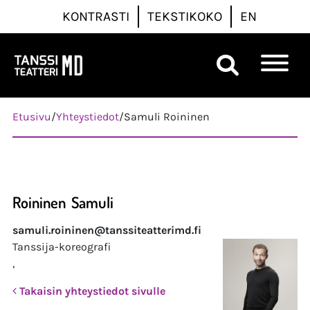
KONTRASTI
TEKSTIKOKO
EN
Päävalikko
Etusivu
/
Yhteystiedot
/
Samuli Roininen
Roininen
Samuli
samuli.roininen@tanssiteatterimd.fi
Tanssija-koreografi
,
Takaisin yhteystiedot sivulle