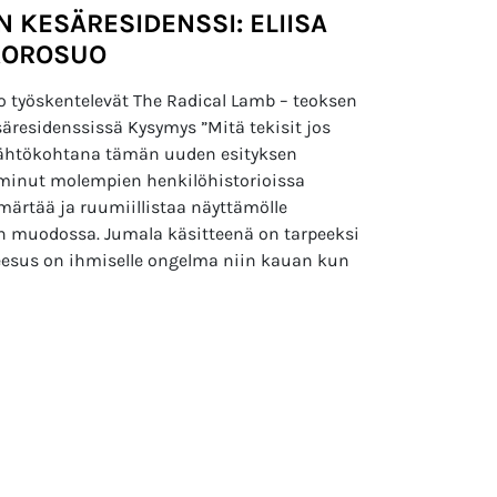
 KESÄRESIDENSSI: ELIISA
 KOROSUO
uo työskentelevät The Radical Lamb – teoksen
äresidenssissä Kysymys ”Mitä tekisit jos
 lähtökohtana tämän uuden esityksen
iminut molempien henkilöhistorioissa
märtää ja ruumiillistaa näyttämölle
n muodossa. Jumala käsitteenä on tarpeeksi
esus on ihmiselle ongelma niin kauan kun