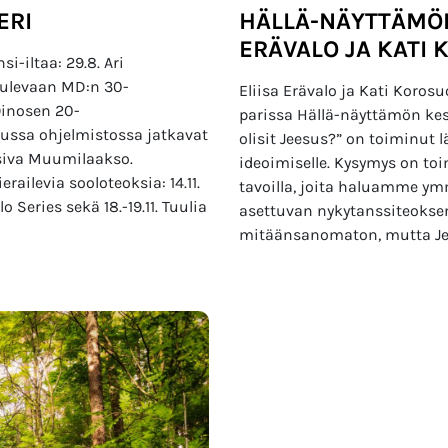
ERI
HÄLLÄ-NÄYTTÄMÖN
ERÄVALO JA KATI
-iltaa: 29.8. Ari
tulevaan MD:n 30-
Eliisa Erävalo ja Kati Koros
 Oinosen 20-
parissa Hällä-näyttämön kes
kuussa ohjelmistossa jatkavat
olisit Jeesus?” on toiminut
siva Muumilaakso.
ideoimiselle. Kysymys on to
ilevia sooloteoksia: 14.11.
tavoilla, joita haluamme ym
 Series sekä 18.-19.11. Tuulia
asettuvan nykytanssiteokse
mitäänsanomaton, mutta Je