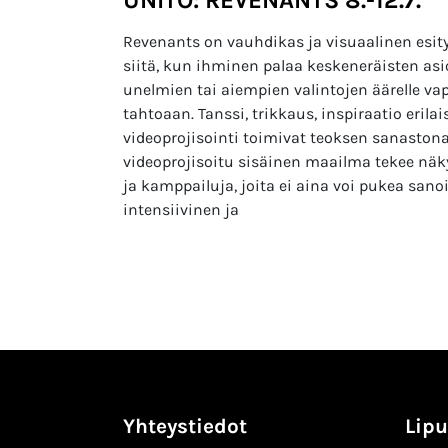
Revenants on vauhdikas ja visuaalinen esity
siitä, kun ihminen palaa keskeneräisten as
unelmien tai aiempien valintojen äärelle vap
tahtoaan. Tanssi, trikkaus, inspiraatio erila
videoprojisointi toimivat teoksen sanaston
videoprojisoitu sisäinen maailma tekee näk
ja kamppailuja, joita ei aina voi pukea sanoi
intensiivinen ja
Yhteystiedot
Lipu