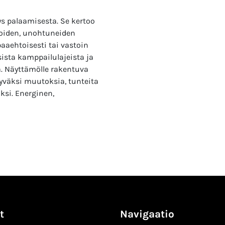
s palaamisesta. Se kertoo
ioiden, unohtuneiden
aaehtoisesti tai vastoin
isista kamppailulajeista ja
a. Näyttämölle rakentuva
yväksi muutoksia, tunteita
ksi. Energinen,
t
Navigaatio