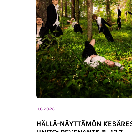
11.6.2026
HÄLLÄ-NÄYTTÄMÖN KESÄRES
UNITO: REVENANTS 8.-12.7.