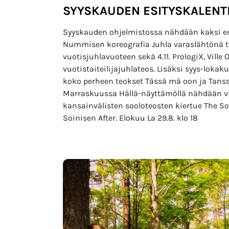
SYYSKAUDEN ESITYSKALENT
Syyskauden ohjelmistossa nähdään kaksi ensi
Nummisen koreografia Juhla varaslähtönä 
vuotisjuhlavuoteen sekä 4.11. PrologiX, Ville
vuotistaiteilijajuhlateos. Lisäksi syys-loka
koko perheen teokset Tässä mä oon ja Tans
Marraskuussa Hällä-näyttämöllä nähdään viera
kansainvälisten sooloteosten kiertue The Solo
Soinisen After. Elokuu La 29.8. klo 18