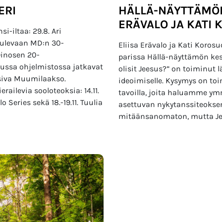
ERI
HÄLLÄ-NÄYTTÄMÖN
ERÄVALO JA KATI
-iltaa: 29.8. Ari
tulevaan MD:n 30-
Eliisa Erävalo ja Kati Koros
 Oinosen 20-
parissa Hällä-näyttämön kes
kuussa ohjelmistossa jatkavat
olisit Jeesus?” on toiminut
siva Muumilaakso.
ideoimiselle. Kysymys on to
ilevia sooloteoksia: 14.11.
tavoilla, joita haluamme ym
 Series sekä 18.-19.11. Tuulia
asettuvan nykytanssiteokse
mitäänsanomaton, mutta Je