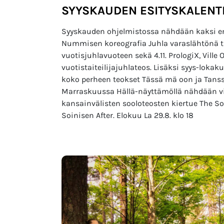
SYYSKAUDEN ESITYSKALENT
Syyskauden ohjelmistossa nähdään kaksi ensi
Nummisen koreografia Juhla varaslähtönä 
vuotisjuhlavuoteen sekä 4.11. PrologiX, Ville
vuotistaiteilijajuhlateos. Lisäksi syys-loka
koko perheen teokset Tässä mä oon ja Tans
Marraskuussa Hällä-näyttämöllä nähdään viera
kansainvälisten sooloteosten kiertue The Solo
Soinisen After. Elokuu La 29.8. klo 18