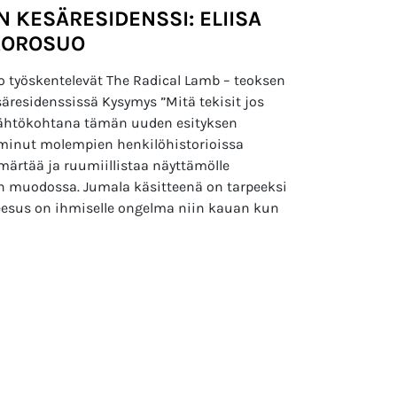
 KESÄRESIDENSSI: ELIISA
 KOROSUO
uo työskentelevät The Radical Lamb – teoksen
äresidenssissä Kysymys ”Mitä tekisit jos
 lähtökohtana tämän uuden esityksen
iminut molempien henkilöhistorioissa
märtää ja ruumiillistaa näyttämölle
n muodossa. Jumala käsitteenä on tarpeeksi
esus on ihmiselle ongelma niin kauan kun