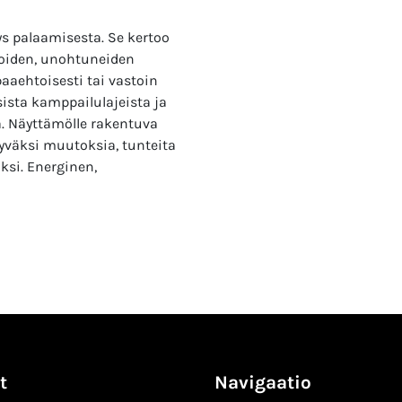
s palaamisesta. Se kertoo
ioiden, unohtuneiden
aaehtoisesti tai vastoin
isista kamppailulajeista ja
a. Näyttämölle rakentuva
yväksi muutoksia, tunteita
ksi. Energinen,
t
Navigaatio