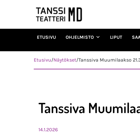
ETUSIVU
OHJELMISTO
LIPUT
SA
Päävalikko
Etusivu
/
Näytökset
/
Tanssiva Muumilaakso 21.3
Tanssiva Muumilaa
14.1.2026