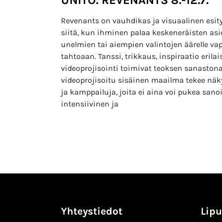
Revenants on vauhdikas ja visuaalinen esity
siitä, kun ihminen palaa keskeneräisten as
unelmien tai aiempien valintojen äärelle vap
tahtoaan. Tanssi, trikkaus, inspiraatio erila
videoprojisointi toimivat teoksen sanaston
videoprojisoitu sisäinen maailma tekee näk
ja kamppailuja, joita ei aina voi pukea sanoi
intensiivinen ja
Yhteystiedot
Lipu