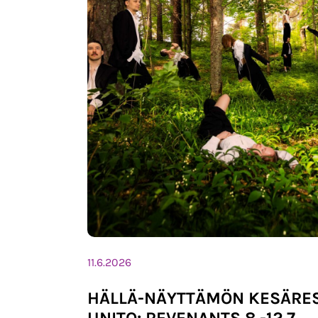
11.6.2026
HÄLLÄ-NÄYTTÄMÖN KESÄRES
UNITO: REVENANTS 8.-12.7.