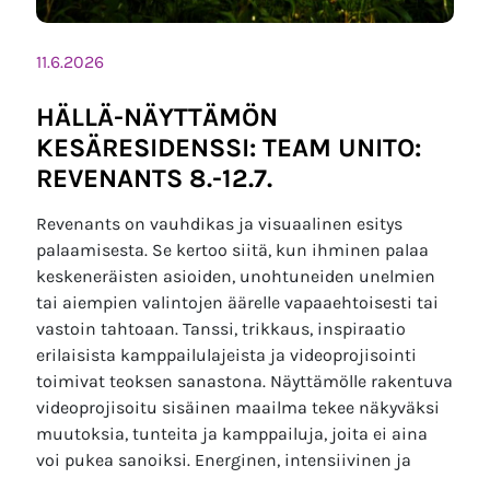
11.6.2026
HÄLLÄ-NÄYTTÄMÖN
KESÄRESIDENSSI: TEAM UNITO:
REVENANTS 8.-12.7.
Revenants on vauhdikas ja visuaalinen esitys
palaamisesta. Se kertoo siitä, kun ihminen palaa
keskeneräisten asioiden, unohtuneiden unelmien
tai aiempien valintojen äärelle vapaaehtoisesti tai
vastoin tahtoaan. Tanssi, trikkaus, inspiraatio
erilaisista kamppailulajeista ja videoprojisointi
toimivat teoksen sanastona. Näyttämölle rakentuva
videoprojisoitu sisäinen maailma tekee näkyväksi
muutoksia, tunteita ja kamppailuja, joita ei aina
voi pukea sanoiksi. Energinen, intensiivinen ja