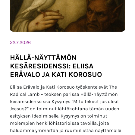
22.7.2026
HÄLLÄ-NÄYTTÄMÖN
KESÄRESIDENSSI: ELIISA
ERÄVALO JA KATI KOROSUO
Eliisa Erävalo ja Kati Korosuo työskentelevät The
Radical Lamb – teoksen parissa Hällä-näyttämön
kesäresidenssissä Kysymys ”Mitä tekisit jos olisit
Jeesus?” on toiminut lähtökohtana tämän uuden
esityksen ideoimiselle. Kysymys on toiminut
molempien henkilöhistorioissa tavoilla, joita
haluamme ymmärtää ja ruumiillistaa näyttämölle