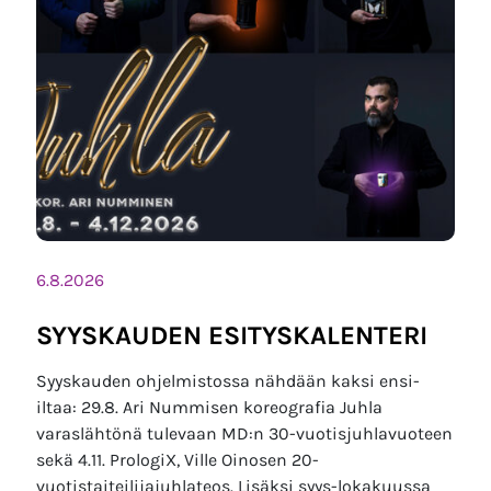
6.8.2026
SYYSKAUDEN ESITYSKALENTERI
Syyskauden ohjelmistossa nähdään kaksi ensi-
iltaa: 29.8. Ari Nummisen koreografia Juhla
varaslähtönä tulevaan MD:n 30-vuotisjuhlavuoteen
sekä 4.11. PrologiX, Ville Oinosen 20-
vuotistaiteilijajuhlateos. Lisäksi syys-lokakuussa