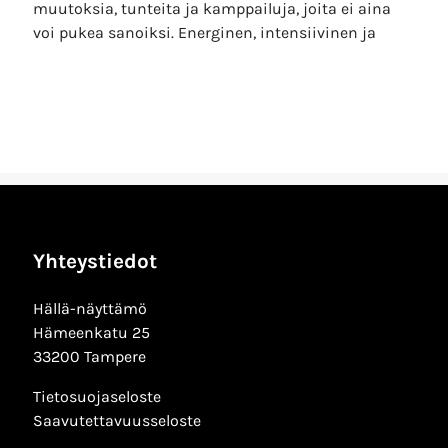
muutoksia, tunteita ja kamppailuja, joita ei aina
voi pukea sanoiksi. Energinen, intensiivinen ja
Yhteystiedot
Hällä-näyttämö
Hämeenkatu 25
33200 Tampere
Tietosuojaseloste
Saavutettavuusseloste