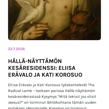
22.7.2026
HÄLLÄ-NÄYTTÄMÖN
KESÄRESIDENSSI: ELIISA
ERÄVALO JA KATI KOROSUO
Eliisa Erävalo ja Kati Korosuo työskentelevät The
Radical Lamb – teoksen parissa Hällä-näyttämön
kesäresidenssissä Kysymys ”Mitä tekisit jos olisit
Jeesus?” on toiminut lähtökohtana tämän uuden
esityksen ideoimiselle. Kysymys on toiminut