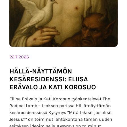
22.7.2026
HÄLLÄ-NÄYTTÄMÖN
KESÄRESIDENSSI: ELIISA
ERÄVALO JA KATI KOROSUO
Eliisa Erävalo ja Kati Korosuo työskentelevät The
Radical Lamb – teoksen parissa Hällä-näyttämön
kesäresidenssissä Kysymys ”Mitä tekisit jos olisit
Jeesus?” on toiminut lähtökohtana tämän uuden
esityksen ideoimiselle. Kysymys on toiminut