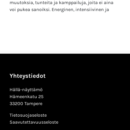
muutoksia, tunteita ja kamppailuja, joita ei aina
voi pukea sanoiksi. Energinen, intensiivinen ja
Yhteystiedot
Hällä-näyttämö
Hämeenkatu 25
33200 Tampere
Tietosuojaseloste
Saavutettavuusseloste