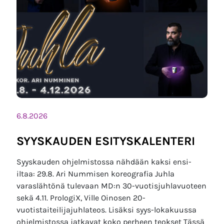
6.8.2026
SYYSKAUDEN ESITYSKALENTERI
Syyskauden ohjelmistossa nähdään kaksi ensi-
iltaa: 29.8. Ari Nummisen koreografia Juhla
varaslähtönä tulevaan MD:n 30-vuotisjuhlavuoteen
sekä 4.11. PrologiX, Ville Oinosen 20-
vuotistaiteilijajuhlateos. Lisäksi syys-lokakuussa
ohjelmistossa jatkavat koko perheen teokset Tässä