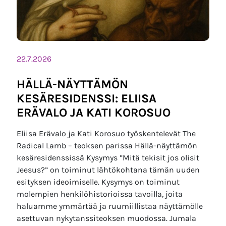
22.7.2026
HÄLLÄ-NÄYTTÄMÖN
KESÄRESIDENSSI: ELIISA
ERÄVALO JA KATI KOROSUO
Eliisa Erävalo ja Kati Korosuo työskentelevät The
Radical Lamb – teoksen parissa Hällä-näyttämön
kesäresidenssissä Kysymys ”Mitä tekisit jos olisit
Jeesus?” on toiminut lähtökohtana tämän uuden
esityksen ideoimiselle. Kysymys on toiminut
molempien henkilöhistorioissa tavoilla, joita
haluamme ymmärtää ja ruumiillistaa näyttämölle
asettuvan nykytanssiteoksen muodossa. Jumala