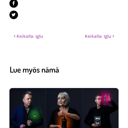
Post navigation
Keikalla: Iglu
Keikalla: Iglu
Lue myös nämä