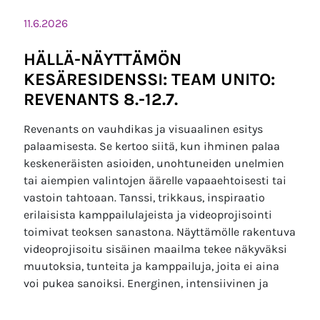
11.6.2026
HÄLLÄ-NÄYTTÄMÖN
KESÄRESIDENSSI: TEAM UNITO:
REVENANTS 8.-12.7.
Revenants on vauhdikas ja visuaalinen esitys
palaamisesta. Se kertoo siitä, kun ihminen palaa
keskeneräisten asioiden, unohtuneiden unelmien
tai aiempien valintojen äärelle vapaaehtoisesti tai
vastoin tahtoaan. Tanssi, trikkaus, inspiraatio
erilaisista kamppailulajeista ja videoprojisointi
toimivat teoksen sanastona. Näyttämölle rakentuva
videoprojisoitu sisäinen maailma tekee näkyväksi
muutoksia, tunteita ja kamppailuja, joita ei aina
voi pukea sanoiksi. Energinen, intensiivinen ja