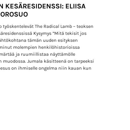
 KESÄRESIDENSSI: ELIISA
 KOROSUO
uo työskentelevät The Radical Lamb – teoksen
äresidenssissä Kysymys ”Mitä tekisit jos
 lähtökohtana tämän uuden esityksen
iminut molempien henkilöhistorioissa
märtää ja ruumiillistaa näyttämölle
n muodossa. Jumala käsitteenä on tarpeeksi
esus on ihmiselle ongelma niin kauan kun