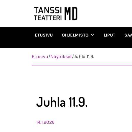
ETUSIVU
OHJELMISTO
LIPUT
SA
Päävalikko
Etusivu
/
Näytökset
/
Juhla 11.9.
Juhla 11.9.
14.1.2026