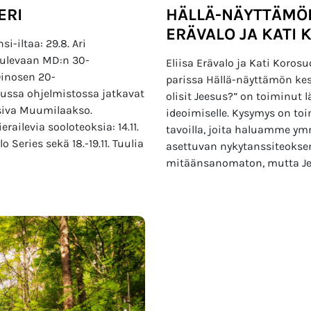
ERI
HÄLLÄ-NÄYTTÄMÖN
ERÄVALO JA KATI
-iltaa: 29.8. Ari
tulevaan MD:n 30-
Eliisa Erävalo ja Kati Koros
 Oinosen 20-
parissa Hällä-näyttämön kes
kuussa ohjelmistossa jatkavat
olisit Jeesus?” on toiminut
siva Muumilaakso.
ideoimiselle. Kysymys on to
ilevia sooloteoksia: 14.11.
tavoilla, joita haluamme ym
 Series sekä 18.-19.11. Tuulia
asettuvan nykytanssiteokse
mitäänsanomaton, mutta Je