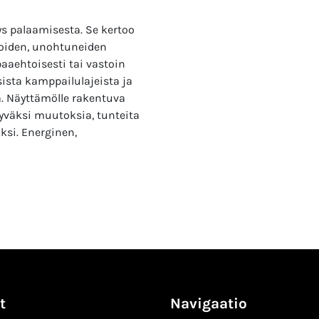
s palaamisesta. Se kertoo
ioiden, unohtuneiden
aaehtoisesti tai vastoin
isista kamppailulajeista ja
a. Näyttämölle rakentuva
yväksi muutoksia, tunteita
ksi. Energinen,
t
Navigaatio