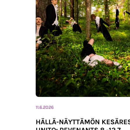
11.6.2026
HÄLLÄ-NÄYTTÄMÖN KESÄRES
UNITO: REVENANTS 8.-12.7.