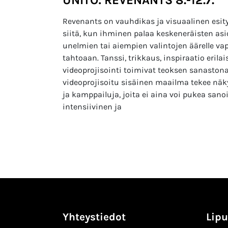
Revenants on vauhdikas ja visuaalinen esity
siitä, kun ihminen palaa keskeneräisten as
unelmien tai aiempien valintojen äärelle vap
tahtoaan. Tanssi, trikkaus, inspiraatio erila
videoprojisointi toimivat teoksen sanaston
videoprojisoitu sisäinen maailma tekee näk
ja kamppailuja, joita ei aina voi pukea sanoi
intensiivinen ja
Yhteystiedot
Lipu