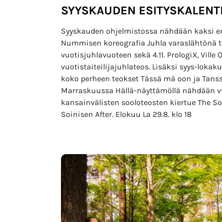
SYYSKAUDEN ESITYSKALENT
Syyskauden ohjelmistossa nähdään kaksi ensi
Nummisen koreografia Juhla varaslähtönä 
vuotisjuhlavuoteen sekä 4.11. PrologiX, Ville
vuotistaiteilijajuhlateos. Lisäksi syys-loka
koko perheen teokset Tässä mä oon ja Tans
Marraskuussa Hällä-näyttämöllä nähdään viera
kansainvälisten sooloteosten kiertue The Solo
Soinisen After. Elokuu La 29.8. klo 18