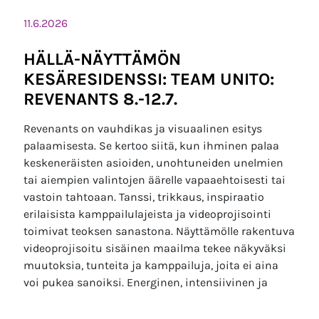
11.6.2026
HÄLLÄ-NÄYTTÄMÖN
KESÄRESIDENSSI: TEAM UNITO:
REVENANTS 8.-12.7.
Revenants on vauhdikas ja visuaalinen esitys
palaamisesta. Se kertoo siitä, kun ihminen palaa
keskeneräisten asioiden, unohtuneiden unelmien
tai aiempien valintojen äärelle vapaaehtoisesti tai
vastoin tahtoaan. Tanssi, trikkaus, inspiraatio
erilaisista kamppailulajeista ja videoprojisointi
toimivat teoksen sanastona. Näyttämölle rakentuva
videoprojisoitu sisäinen maailma tekee näkyväksi
muutoksia, tunteita ja kamppailuja, joita ei aina
voi pukea sanoiksi. Energinen, intensiivinen ja