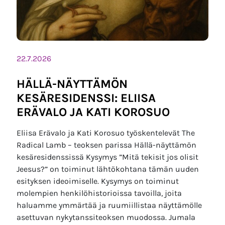
22.7.2026
HÄLLÄ-NÄYTTÄMÖN
KESÄRESIDENSSI: ELIISA
ERÄVALO JA KATI KOROSUO
Eliisa Erävalo ja Kati Korosuo työskentelevät The
Radical Lamb – teoksen parissa Hällä-näyttämön
kesäresidenssissä Kysymys ”Mitä tekisit jos olisit
Jeesus?” on toiminut lähtökohtana tämän uuden
esityksen ideoimiselle. Kysymys on toiminut
molempien henkilöhistorioissa tavoilla, joita
haluamme ymmärtää ja ruumiillistaa näyttämölle
asettuvan nykytanssiteoksen muodossa. Jumala