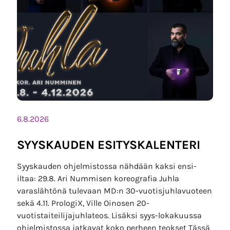
6.8.2026
SYYSKAUDEN ESITYSKALENTERI
Syyskauden ohjelmistossa nähdään kaksi ensi-
iltaa: 29.8. Ari Nummisen koreografia Juhla
varaslähtönä tulevaan MD:n 30-vuotisjuhlavuoteen
sekä 4.11. PrologiX, Ville Oinosen 20-
vuotistaiteilijajuhlateos. Lisäksi syys-lokakuussa
ohjelmistossa jatkavat koko perheen teokset Tässä