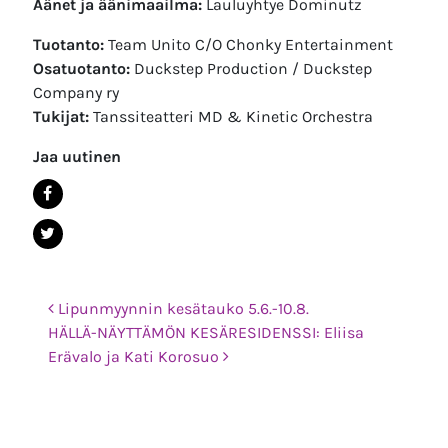
Äänet ja äänimaailma:
Lauluyhtye Dominutz
Tuotanto:
Team Unito C/O Chonky Entertainment
Osatuotanto:
Duckstep Production / Duckstep
Company ry
Tukijat:
Tanssiteatteri MD & Kinetic Orchestra
Jaa uutinen
Post navigation
Lipunmyynnin kesätauko 5.6.-10.8.
HÄLLÄ-NÄYTTÄMÖN KESÄRESIDENSSI: Eliisa
Erävalo ja Kati Korosuo