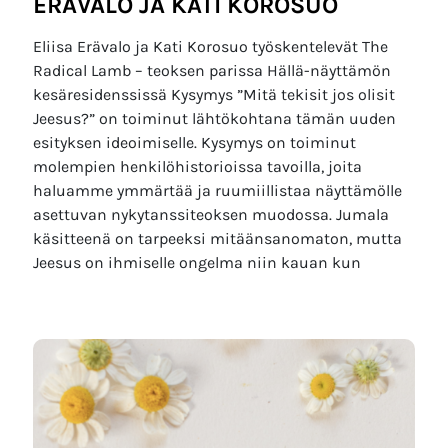
ERÄVALO JA KATI KOROSUO
Eliisa Erävalo ja Kati Korosuo työskentelevät The
Radical Lamb – teoksen parissa Hällä-näyttämön
kesäresidenssissä Kysymys ”Mitä tekisit jos olisit
Jeesus?” on toiminut lähtökohtana tämän uuden
esityksen ideoimiselle. Kysymys on toiminut
molempien henkilöhistorioissa tavoilla, joita
haluamme ymmärtää ja ruumiillistaa näyttämölle
asettuvan nykytanssiteoksen muodossa. Jumala
käsitteenä on tarpeeksi mitäänsanomaton, mutta
Jeesus on ihmiselle ongelma niin kauan kun