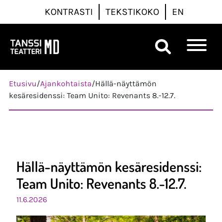
KONTRASTI
TEKSTIKOKO
EN
Päävalikko
Etusivu
/
Ajankohtaista
/
Hällä-näyttämön
kesäresidenssi: Team Unito: Revenants 8.-12.7.
Hällä-näyttämön kesäresidenssi:
Team Unito: Revenants 8.-12.7.
11.6.2026