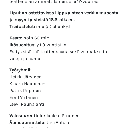
teatterialan ammattilainen, alle 17-vuotias
Liput on ostettavissa Lippupisteen verkkokaupasta
ja myyntipisteistä 18.6. alkaen.
Tiedustelut:
info (a) chonky.fi
Kesto:
noin 60 min
Ikäsuositus:
yli 9-vuotiaille
Esitys sisältää teatterisavua sekä voimakkaita
valoja ja ääniä
Työryhmä:
Heikki Järvinen
Klaara Haapanen
Patrik Riipinen
Emil Virtanen
Leevi Rauhalahti
Valosuunnittelu:
Jaakko Sirainen
Äänisuunnittelu:
Jere Viitala