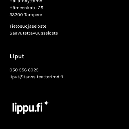
Hällä-näyttämö
Hämeenkatu 25
33200 Tampere
Tietosuojaseloste
Saavutettavuusseloste
Liput
050 556 6025
liput@tanssiteatterimd.fi