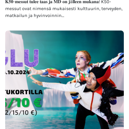
𝐊𝟓𝟎-𝐦𝐞𝐬𝐬𝐮𝐭 𝐭𝐮𝐥𝐞𝐞 𝐭𝐚𝐚𝐬 𝐣𝐚 𝐌𝐃 𝐨𝐧 𝐣ä𝐥𝐥𝐞𝐞𝐧 𝐦𝐮𝐤𝐚𝐧𝐚! K50-
messut ovat nimensä mukaisesti kulttuurin, terveyden,
matkailun ja hyvinvoinnin...