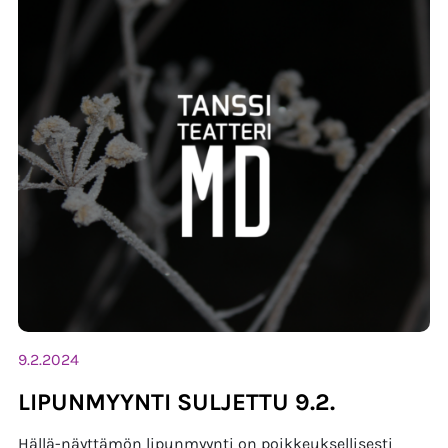
9.2.2024
LIPUNMYYNTI SULJETTU 9.2.
Hällä-näyttämön lipunmyynti on poikkeuksellisesti