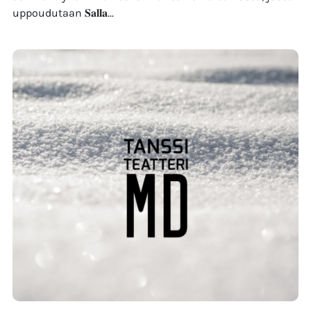
uppoudutaan 𝐒𝐚𝐥𝐥𝐚...