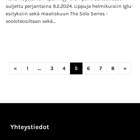
suljettu perjantaina 9.2.2024. Lippuja helmikuisiin Iglu-
esityksiin sekä maaliskuun The Solo Series -
sooloteosiltaan sekä...
Posts navigation
«
1
…
3
4
5
6
7
8
»
Yhteystiedot