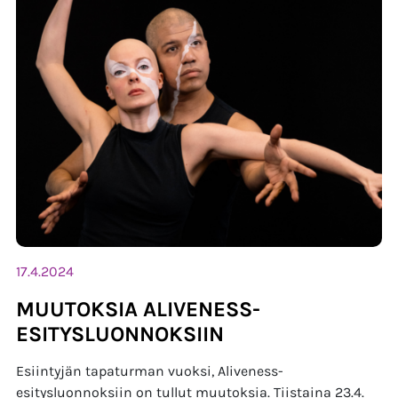
17.4.2024
MUUTOKSIA ALIVENESS-
ESITYSLUONNOKSIIN
Esiintyjän tapaturman vuoksi, Aliveness-
esitysluonnoksiin on tullut muutoksia. Tiistaina 23.4.