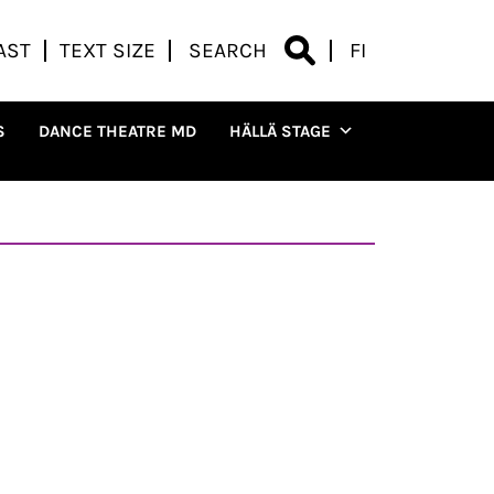
AST
TEXT SIZE
SEARCH
FI
S
DANCE THEATRE MD
HÄLLÄ STAGE